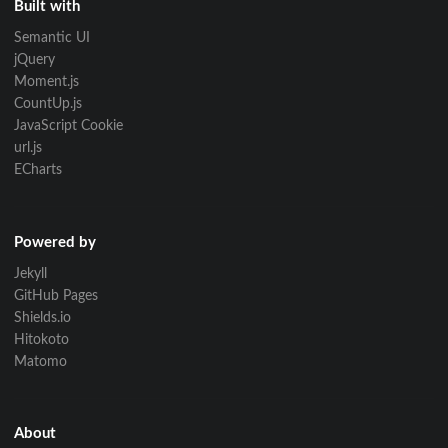
Built with
Semantic UI
jQuery
Moment.js
CountUp.js
JavaScript Cookie
url.js
ECharts
Powered by
Jekyll
GitHub Pages
Shields.io
Hitokoto
Matomo
About